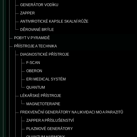
GENERÁTOR VODÍKU
ZAPPER
ANTIVIROTICKÉ KAPSLE SKALNÍ RŮŽE
DĚROVANÉ BRÝLE
POBYT V PYRAMIDĚ
PŘÍSTROJE A TECHNIKA
DIAGNOSTICKÉ PŘÍSTROJE
F-SCAN
OBERON
ERI MEDICAL SYSTÉM
QUANTUM
LÉKAŘSKÉ PŘÍSTROJE
MAGNETOTERAPIE
FREKVENČNÍ GENERÁTORY NA LIKVIDACI MO A PARAZITŮ
ZAPPER A PŘÍSLUŠENSTVÍ
PLAZMOVÉ GENERÁTORY