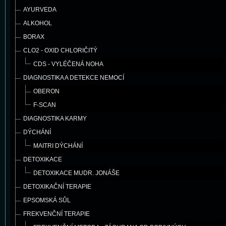
AYURVEDA
ALKOHOL
BORAX
CLO2 - OXID CHLORIČITÝ
CDS - VYLÉČENÁ NOHA
DIAGNOSTIKA A DETEKCE NEMOCÍ
OBERON
F-SCAN
DIAGNOSTIKA KARMY
DÝCHÁNÍ
MAITRI DÝCHÁNÍ
DETOXIKACE
DETOXIKACE MUDR. JONÁŠE
DETOXIKAČNÍ TERAPIE
EPSOMSKÁ SŮL
FREKVENČNÍ TERAPIE