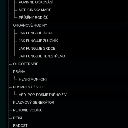
POVINNÉ OČKOVÁNÍ
MEDICÍNSKÁ MAFIE
PŘÍBĚHY RODIČŮ
ORGÁNOVÉ HODINY
JAK FUNGUJÍ JÁTRA
JAK FUNGUJE ŽLUČNÍK
JAK FUNGUJE SRDCE
JAK FUNGUJE TEN.STŘEVO
OLIGOTERAPIE
PRÁNA
HENRI MONFORT
POSMRTNÝ ŽIVOT
VĚD. POP. POSMRTNÉHO ŽIV.
PLAZMOVÝ GENERÁTOR
PEROXID VODÍKU
REIKI
RADOST