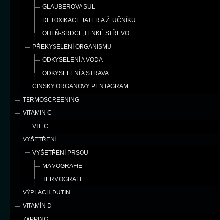
GLAUBEROVA SŮL
DETOXIKACE JATER A ŽLUČNÍKU
OHEŇ-SRDCE,TENKÉ STŘEVO
PŘEKYSELENÍ ORGANISMU
ODKYSELENÍ A VODA
ODKYSELENÍ A STRAVA
ČÍNSKÝ ORGÁNOVÝ PENTAGRAM
TERMOSCREENING
VITAMIN C
VIT. C
VYŠETŘENÍ
VYŠETŘENÍ PRSOU
MAMOGRAFIE
TERMOGRAFIE
VÝPLACH DUTIN
VITAMÍN D
ZAPPING