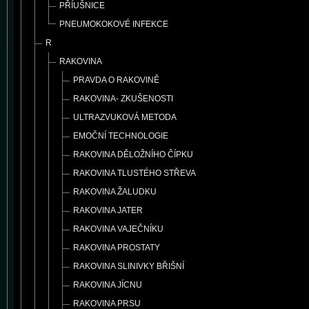
PŘÍUŠNICE
PNEUMOKOKOVÉ INFEKCE
R
RAKOVINA
PRAVDA O RAKOVINĚ
RAKOVINA- ZKUŠENOSTI
ULTRAZVUKOVÁ METODA
EMOČNÍ TECHNOLOGIE
RAKOVINA DĚLOŽNÍHO ČÍPKU
RAKOVINA TLUSTÉHO STŘEVA
RAKOVINA ŽALUDKU
RAKOVINA JATER
RAKOVINA VAJEČNÍKU
RAKOVINA PROSTATY
RAKOVINA SLINIVKY BŘIŠNÍ
RAKOVINA JÍCNU
RAKOVINA PRSU