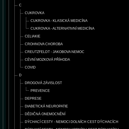
C
CUKROVKA
CUKROVKA - KLASICKÁ MEDICÍNA
CUKROVKA - ALTERNATIVNÍ MEDICÍNA
CELIAKIE
CROHNOVA CHOROBA
CREUTZFELDT - JAKOBOVA NEMOC
CÉVNÍ MOZKOVÁ PŘÍHODA
COVID
D
DROGOVÁ ZÁVISLOST
PREVENCE
DEPRESE
DIABETICKÁ NEUROPATIE
DĚDIČNÁ ONEMOCNĚNÍ
DÝCHACÍ CESTY - NEMOCI DOLNÍCH CEST DÝCHACÍCH