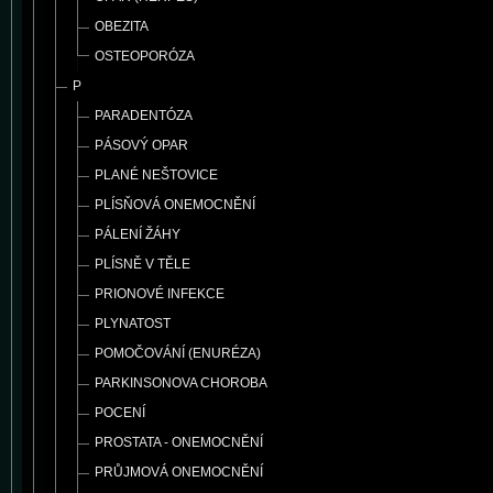
OBEZITA
OSTEOPORÓZA
P
PARADENTÓZA
PÁSOVÝ OPAR
PLANÉ NEŠTOVICE
PLÍSŇOVÁ ONEMOCNĚNÍ
PÁLENÍ ŽÁHY
PLÍSNĚ V TĚLE
PRIONOVÉ INFEKCE
PLYNATOST
POMOČOVÁNÍ (ENURÉZA)
PARKINSONOVA CHOROBA
POCENÍ
PROSTATA - ONEMOCNĚNÍ
PRŮJMOVÁ ONEMOCNĚNÍ