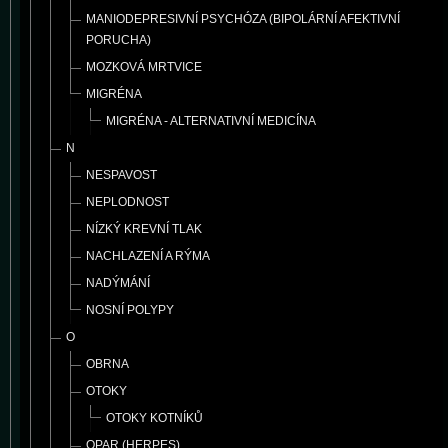
MANIODEPRESIVNÍ PSYCHÓZA (BIPOLÁRNÍ AFEKTIVNÍ
PORUCHA)
MOZKOVÁ MRTVICE
MIGRÉNA
MIGRÉNA - ALTERNATIVNÍ MEDICÍNA
N
NESPAVOST
NEPLODNOST
NÍZKÝ KREVNÍ TLAK
NACHLAZENÍ A RÝMA
NADÝMÁNÍ
NOSNÍ POLYPY
O
OBRNA
OTOKY
OTOKY KOTNÍKŮ
OPAR (HERPES)