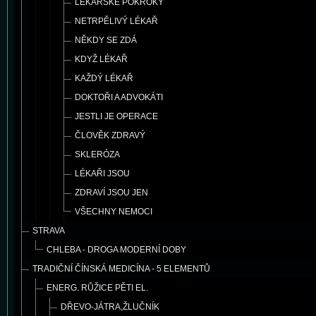
LÉKAŘSKÉ POKROKY
NETRPĚLIVÝ LÉKAŘ
NĚKDY SE ZDÁ
KDYŽ LÉKAŘ
KAŽDÝ LÉKAŘ
DOKTOŘI A ADVOKÁTI
JESTLI JE OPERACE
ČLOVĚK ZDRAVÝ
SKLERÓZA
LÉKAŘI JSOU
ZDRAVÍ JSOU JEN
VŠECHNY NEMOCI
STRAVA
CHLEBA - DROGA MODERNÍ DOBY
TRADIČNÍ ČÍNSKÁ MEDICÍNA - 5 ELEMENTŮ
ENERG. RŮŽICE PĚTI EL.
DŘEVO-JÁTRA,ŽLUČNÍK