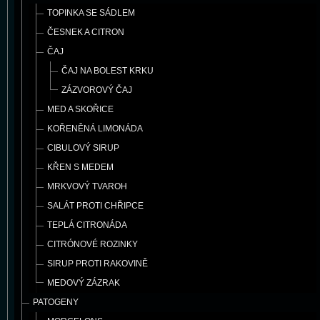
TOPINKA SE SÁDLEM
ČESNEK A CITRON
ČAJ
ČAJ NA BOLEST KRKU
ZÁZVOROVÝ ČAJ
MED A SKOŘICE
KOŘENĚNÁ LIMONÁDA
CIBULOVÝ SIRUP
KŘEN S MEDEM
MRKVOVÝ TVAROH
SALÁT PROTI CHŘIPCE
TEPLÁ CITRONÁDA
CITRÓNOVÉ ROZINKY
SIRUP PROTI RAKOVINĚ
MEDOVÝ ZÁZRAK
PATOGENY