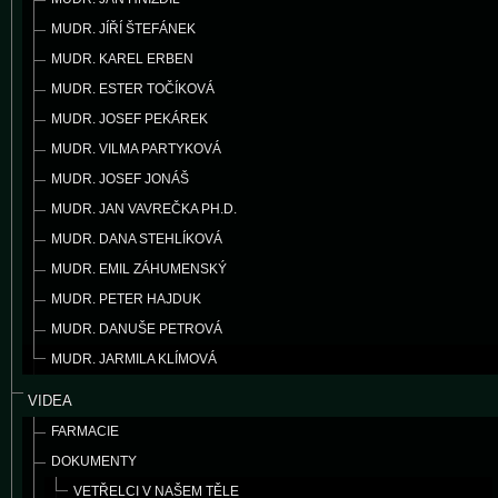
MUDR. JÍŘÍ ŠTEFÁNEK
MUDR. KAREL ERBEN
MUDR. ESTER TOČÍKOVÁ
MUDR. JOSEF PEKÁREK
MUDR. VILMA PARTYKOVÁ
MUDR. JOSEF JONÁŠ
MUDR. JAN VAVREČKA PH.D.
MUDR. DANA STEHLÍKOVÁ
MUDR. EMIL ZÁHUMENSKÝ
MUDR. PETER HAJDUK
MUDR. DANUŠE PETROVÁ
MUDR. JARMILA KLÍMOVÁ
VIDEA
FARMACIE
DOKUMENTY
VETŘELCI V NAŠEM TĚLE