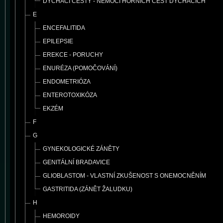
DÝCHACÍ CESTY - NEMOCI HORNÍCH CEST DÝCHACÍCH
E
ENCEFALITIDA
EPILEPSIE
EREKCE - PORUCHY
ENURÉZA (POMOČOVÁNÍ)
ENDOMETRIÓZA
ENTEROTOXIKÓZA
EKZÉM
F
G
GYNEKOLOGICKÉ ZÁNĚTY
GENITÁLNÍ BRADAVICE
GLIOBLASTOM - VLASTNÍ ZKUŠENOST S ONEMOCNĚNÍM
GASTRITIDA (ZÁNĚT ŽALUDKU)
H
HEMOROIDY