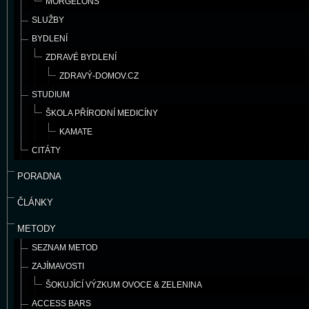
MORGELONS
SLUŽBY
BYDLENÍ
ZDRAVÉ BYDLENÍ
ZDRAVÝ-DOMOV.CZ
STUDIUM
ŠKOLA PŘÍRODNÍ MEDICÍNY
KAMATE
CITÁTY
PORADNA
ČLÁNKY
METODY
SEZNAM METOD
ZAJÍMAVOSTI
ŠOKUJÍCÍ VÝZKUM OVOCE & ZELENINA
ACCESS BARS