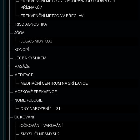
FREKVENČNÍ METODA - ZÁCHRANA OD PODIVNÝCH
PŘÍZNAKŮ?
FREKVENČNÍ METODA V BŘECLAVI
IRISDIAGNOSTIKA
JÓGA
JÓGA S MONIKOU
KONOPÍ
LÉČBA KYSLÍKEM
MASÁŽE
MEDITACE
MEDITAČNÍ CENTRUM NA SRÍ LANCE
MOZKOVÉ FREKVENCE
NUMEROLOGIE
DNY NAROZENÍ 1. - 31.
OČKOVÁNÍ
OČKOVÁNÍ - VAROVÁNÍ
SMYSL ČI NESMYSL?