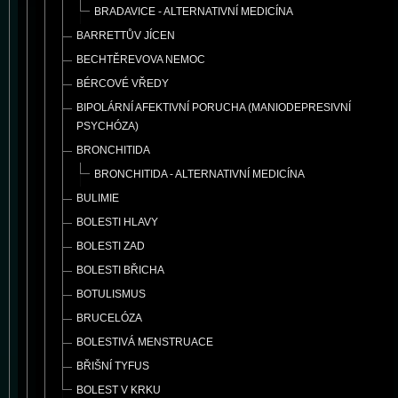
BRADAVICE - ALTERNATIVNÍ MEDICÍNA
BARRETTŮV JÍCEN
BECHTĚREVOVA NEMOC
BÉRCOVÉ VŘEDY
BIPOLÁRNÍ AFEKTIVNÍ PORUCHA (MANIODEPRESIVNÍ
PSYCHÓZA)
BRONCHITIDA
BRONCHITIDA - ALTERNATIVNÍ MEDICÍNA
BULIMIE
BOLESTI HLAVY
BOLESTI ZAD
BOLESTI BŘICHA
BOTULISMUS
BRUCELÓZA
BOLESTIVÁ MENSTRUACE
BŘIŠNÍ TYFUS
BOLEST V KRKU