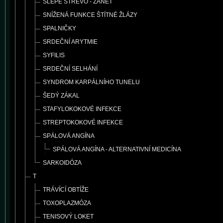
SLEPÉ STŘEVO - ZÁNĚT
SNÍŽENÁ FUNKCE ŠTÍTNÉ ŽLÁZY
SPALNIČKY
SRDEČNÍ ARYTMIE
SYFILIS
SRDEČNÍ SELHÁNÍ
SYNDROM KARPÁLNÍHO TUNELU
ŠEDÝ ZÁKAL
STAFYLOKOKOVÉ INFEKCE
STREPTOKOKOVÉ INFEKCE
SPÁLOVÁ ANGÍNA
SPÁLOVÁ ANGÍNA - ALTERNATIVNÍ MEDICÍNA
SARKOIDÓZA
T
TRÁVÍCÍ OBTÍŽE
TOXOPLAZMÓZA
TENISOVÝ LOKET