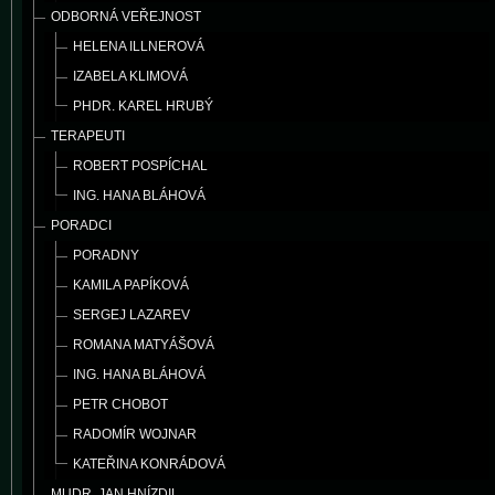
ODBORNÁ VEŘEJNOST
HELENA ILLNEROVÁ
IZABELA KLIMOVÁ
PHDR. KAREL HRUBÝ
TERAPEUTI
ROBERT POSPÍCHAL
ING. HANA BLÁHOVÁ
PORADCI
PORADNY
KAMILA PAPÍKOVÁ
SERGEJ LAZAREV
ROMANA MATYÁŠOVÁ
ING. HANA BLÁHOVÁ
PETR CHOBOT
RADOMÍR WOJNAR
KATEŘINA KONRÁDOVÁ
MUDR. JAN HNÍZDIL