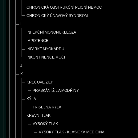
CHRONICKÁ OBSTRUKČNÍ PLICNÍ NEMOC
CHRONICKÝ ÚNAVOVÝ SYNDROM
I
INFEKČNÍ MONONUKLEÓZA
IMPOTENCE
INFARKT MYOKARDU
INKONTINENCE MOČI
J
K
KŘEČOVÉ ŽÍLY
PRASKÁNÍ ŽIL A MODŘINY
KÝLA
TŘÍSELNÁ KÝLA
KREVNÍ TLAK
VYSOKÝ TLAK
VYSOKÝ TLAK - KLASICKÁ MEDICÍNA