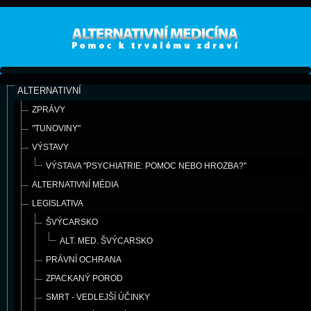
ALTERNATIVNÍ
ZPRÁVY
"TUNOVINY"
VÝSTAVY
VÝSTAVA "PSYCHIATRIE: POMOC NEBO HROZBA?"
ALTERNATIVNÍ MÉDIA
LEGISLATIVA
ŠVÝCARSKO
ALT. MED. ŠVÝCARSKO
PRÁVNÍ OCHRANA
ZPACKANÝ POROD
SMRT - VEDLEJŠÍ ÚČINKY